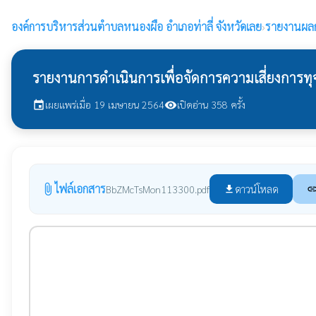
องค์การบริหารส่วนตำบลหนองผือ
อำเภอท่าลี่ จังหวัดเลย
›
รายงานผลก
รายงานการดำเนินการเพื่อจัดการความเสี่ยงการทุจ
เผยแพร่เมื่อ 19 เมษายน 2564
เปิดอ่าน 358 ครั้ง
event
visibility
ไฟล์เอกสาร
attach_file
ดาวน์โหลด
BbZMcTsMon113300.pdf
file_download
lin