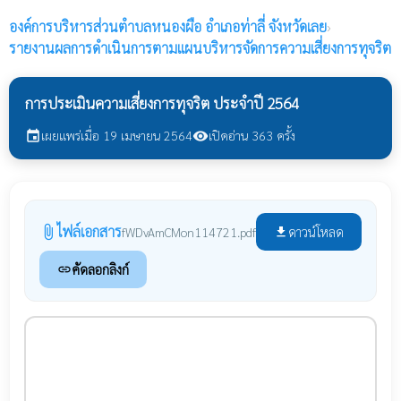
องค์การบริหารส่วนตำบลหนองผือ
อำเภอท่าลี่ จังหวัดเลย
›
รายงานผลการดำเนินการตามแผนบริหารจัดการความเสี่ยงการทุจริต
การประเมินความเสี่ยงการทุจริต ประจำปี 2564
เผยแพร่เมื่อ 19 เมษายน 2564
เปิดอ่าน 363 ครั้ง
event
visibility
ไฟล์เอกสาร
attach_file
ดาวน์โหลด
fWDvAmCMon114721.pdf
file_download
คัดลอกลิงก์
link