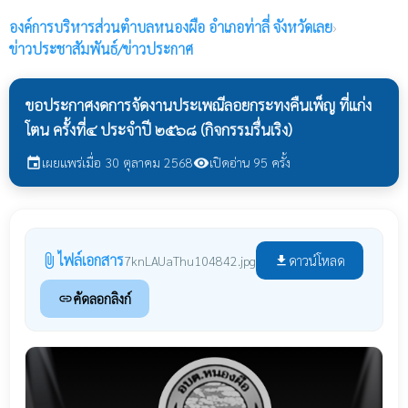
องค์การบริหารส่วนตำบลหนองผือ
อำเภอท่าลี่ จังหวัดเลย
›
ข่าวประชาสัมพันธ์/ข่าวประกาศ
ขอประกาศงดการจัดงานประเพณีลอยกระทงคืนเพ็ญ ที่แก่ง
โตน ครั้งที่๔ ประจำปี ๒๕๖๘ (กิจกรรมรื่นเริง)
เผยแพร่เมื่อ 30 ตุลาคม 2568
เปิดอ่าน 95 ครั้ง
event
visibility
ไฟล์เอกสาร
attach_file
ดาวน์โหลด
7knLAUaThu104842.jpg
file_download
คัดลอกลิงก์
link